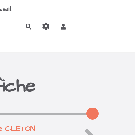
avail
Rechercher
fiche
tte CLETON