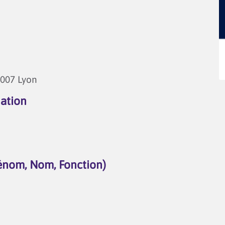
9007 Lyon
iation
énom, Nom, Fonction)