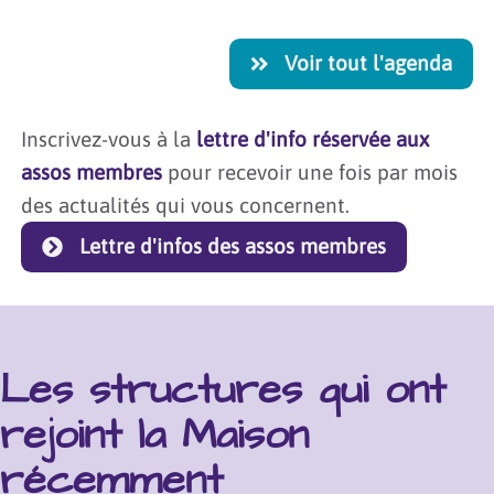
pas à
flyers,
Cela
venir
etc.).
vous
en
Les
Voir tout l'agenda
inspire
récupérer
casiers
? Alors
afin de
mesurent
rejoignons-
lancer
l29 x
Inscrivez-vous à la
lettre d'info réservée aux
nous
votre
L33 x
assos membres
pour recevoir une fois par mois
pour
propre
P37cm,
créer
des actualités qui vous concernent.
lombricompost
ils ne
l'évènement
! Pour
peuvent
Lettre d'infos des assos membres
de
en
pas
l'année
savoir
être
! :)
plus et
fermés
pour
à clefs.
prendre
Ils ne
Les structures qui ont
rendez-
sont
vous,
pas
rejoint la Maison
{{button
destinés
class="btn-
récemment
à
link"
accueillir