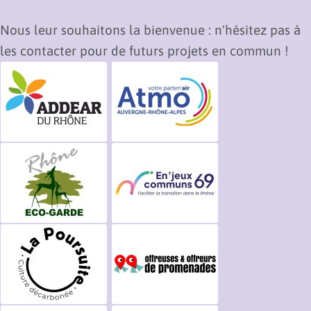
icon="fas
des
fa-
denrées
Nous leur souhaitons la bienvenue : n'hésitez pas à
chevron-
périssables.
les contacter pour de futurs projets en commun !
circle-
En cas
right"
d’un
link="mailto:mleperson@maison
nombre
environnement.fr"
de
text="Contactez
demandes
Marie"
excédant
}}
le
nombre
de
casiers
disponibles,
ils
seront
réservés
en
priorité