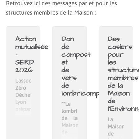
Retrouvez ici des messages par et pour les
structures membres de la Maison :
Action
Don
Des
mutualisée
de
casiers
-
compost
pour
SERD
et
les
2026
de
structur
vers
membres
L'association
de
de la
Zéro
lombricompost
Maison
Déchet
de
Lyon
**Le
l’Environ
prépare
lombricompost
cette
de la
La
année
Maison
Maison
encore
de
de
la