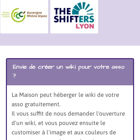
aux
associations
qui
occupent
(ou
prévoient
d’occuper)
régulièremen
les
Envie de créer un wiki pour votre asso
locaux
de la
?
Maison
de
La Maison peut héberger le wiki de votre
l’Environnem
{{button
asso gratuitement.
class="btn-
Il vous suffit de nous demander l'ouverture
link"
d'un wiki, et vous pouvez ensuite le
icon="fas
fa-
customiser à l'image et aux couleurs de
chevron-