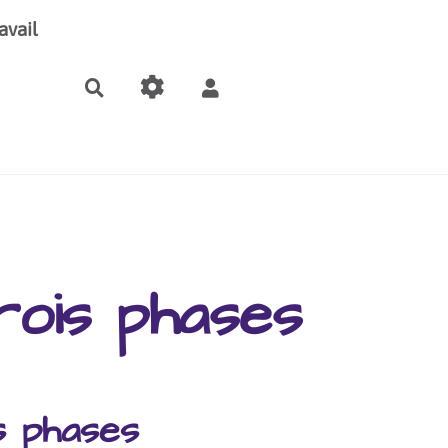
avail
Rechercher
rois phases
s phases