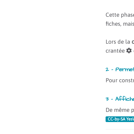
Cette phas
fiches, mai
Lors de la
crantée
2 – Permet
Pour const
3 – Affich
De même po
CC-by-SA Yes