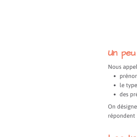
Un peu
Nous appe
préno
le typ
des pr
On désigne
répondent 