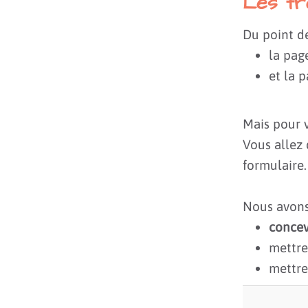
Les tr
Du point de
la page
et la 
Mais pour v
Vous allez
formulaire.
Nous avons
concev
mettre
mettre