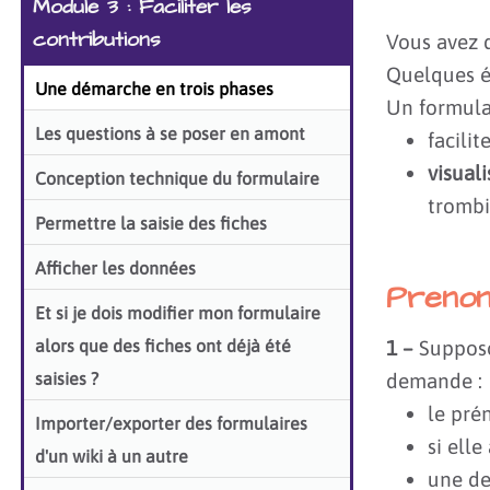
Module 3 : Faciliter les
contributions
Vous avez d
Quelques éc
Une démarche en trois phases
Un formula
Les questions à se poser en amont
facilit
visuali
Conception technique du formulaire
trombin
Permettre la saisie des fiches
Afficher les données
Prenon
Et si je dois modifier mon formulaire
alors que des fiches ont déjà été
1 –
Supposon
saisies ?
demande :
le pré
Importer/exporter des formulaires
si ell
d'un wiki à un autre
une de