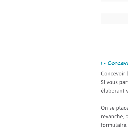
1 – Concev
Concevoir l
Si vous par
élaborant v
On se place
revanche, 
formulaire.