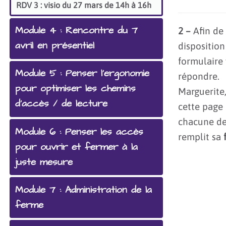
RDV 3 : visio du 27 mars de 14h à 16h
Module 4 : Rencontre du 7
2 –
Afin de 
avril en présentiel
disposition
formulaire
Module 5 : Penser l'ergonomie
répondre.
pour optimiser les chemins
Marguerite
d'accès / de lecture
cette page 
chacune de
Module 6 : Penser les accès
remplit sa
pour ouvrir et fermer à la
juste mesure
Module 7 : Administration de la
ferme